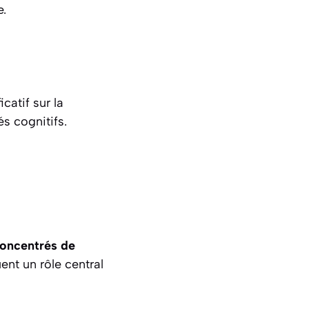
e.
catif sur la
és cognitifs.
oncentrés de
nt un rôle central