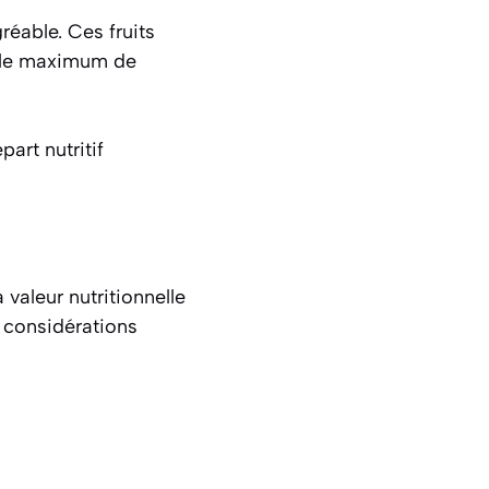
réable. Ces fruits
er le maximum de
art nutritif
 valeur nutritionnelle
x considérations