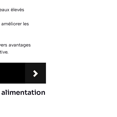
veaux élevés
 améliorer les
ivers avantages
ive.
e alimentation