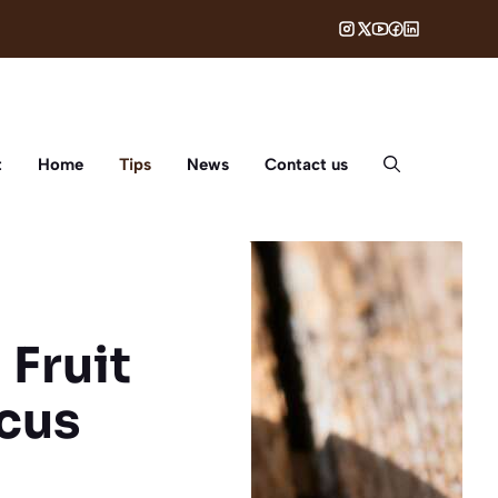
t
Home
Tips
News
Contact us
Fruit
cus